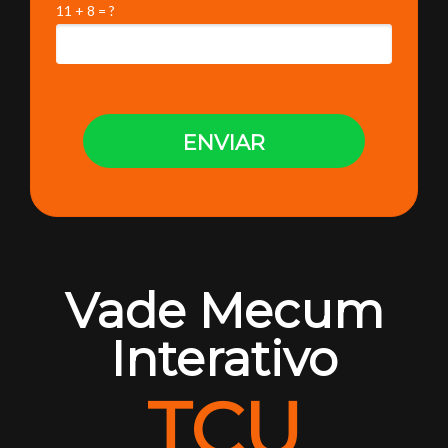
11 + 8 = ?
ENVIAR
Vade Mecum
Interativo
TCU